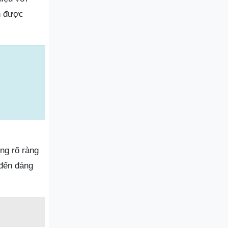
n được
ng rõ ràng
 đến đáng