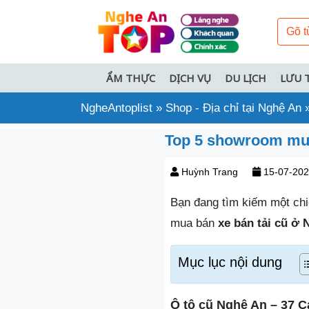
ẨM THỰC
DỊCH VỤ
DU LỊCH
LƯU 
NgheAntoplist
»
Shop - Địa chỉ tại Nghệ An
Top 5 showroom mua 
Huỳnh Trang
15-07-20
Bạn đang tìm kiếm một chiế
mua bán
xe bán tải cũ ở
Mục lục nội dung
Ô tô cũ Nghệ An – 37 C