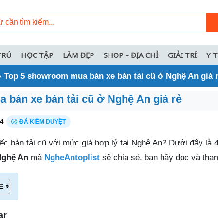
TRÚ
HỌC TẬP
LÀM ĐẸP
SHOP – ĐỊA CHỈ
GIẢI TRÍ
Y 
»
Top 5 showroom mua bán xe bán tải cũ ở Nghệ An giá 
bán xe bán tải cũ ở Nghệ An giá rẻ
24
ĐÃ KIỂM DUYỆT
c bán tải cũ với mức giá hợp lý tại Nghệ An? Dưới đây là 4
 Nghệ An
mà
NgheAntoplist
sẽ chia sẻ, bạn hãy đọc và tha
ar