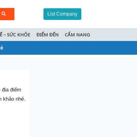
List Company
TẾ – SỨC KHỎE
ĐIỂM ĐẾN
CẨM NANG
rẻ
 địa điểm
m khảo nhé.