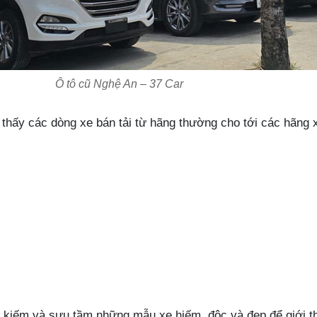
Ô tô cũ Nghệ An – 37 Car
 thấy các dòng xe bán tải từ hãng thường cho tới các hãng 
 kiếm và sưu tầm những mẫu xe hiếm, độc và đẹp để giới th