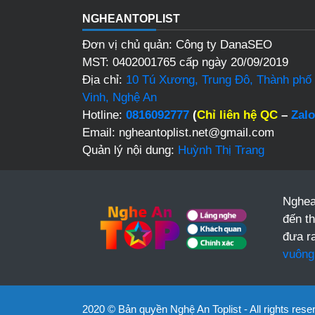
NGHEANTOPLIST
Đơn vị chủ quản: Công ty DanaSEO
MST: 0402001765 cấp ngày 20/09/2019
Địa chỉ:
10 Tú Xương, Trung Đô, Thành phố
Vinh, Nghệ An
Hotline:
0816092777
(
Chỉ liên hệ QC
–
Zalo
Email: ngheantoplist.net@gmail.com
Quản lý nội dung:
Huỳnh Thị Trang
Nghea
đến t
đưa r
vuông
2020 © Bản quyền Nghệ An Toplist - All rights rese