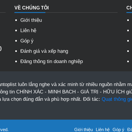
VỀ CHÚNG TÔI
C
Giới thiệu
Liên hệ
Góp ý
)
Đánh giá và xếp hạng
Đăng thông tin doanh nghiệp
ntoplist luôn lắng nghe và xác minh từ nhiều nguồn nhằm 
hông tin CHÍNH XÁC - MINH BẠCH - GIÁ TRỊ - HỮU ÍCH gi
a lựa chọn đúng đắn và phù hợp nhất. Đối tác:
Quạt thông gi
rved.
Giới thiệu
Liên hệ
Góp ý
Đá