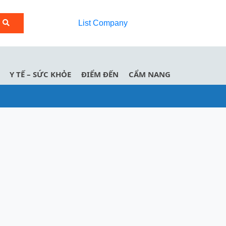
List Company
Y TẾ – SỨC KHỎE
ĐIỂM ĐẾN
CẨM NANG