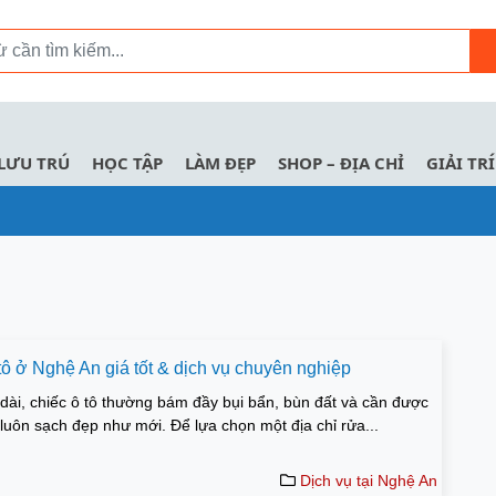
LƯU TRÚ
HỌC TẬP
LÀM ĐẸP
SHOP – ĐỊA CHỈ
GIẢI TRÍ
 tô ở Nghệ An giá tốt & dịch vụ chuyên nghiệp
dài, chiếc ô tô thường bám đầy bụi bẩn, bùn đất và cần được
luôn sạch đẹp như mới. Để lựa chọn một địa chỉ rửa...
Dịch vụ tại Nghệ An