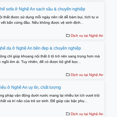
 ghế sofa ở Nghệ An sạch sâu & chuyên nghiệp
i thất được sử dụng mỗi ngày nên rất dễ bám bụi, tích tụ vi
 vết bẩn cứng đầu. Nếu không được vệ sinh định...
Dịch vụ tại Nghệ An
 ghế da ở Nghệ An bền đẹp & chuyên nghiệp
ng chỉ giúp khoang nội thất ô tô trở nên sang trọng hơn mà
 ngồi êm ái. Tuy nhiên, để có được bộ ghế bọc...
Dịch vụ tại Nghệ An
liệu ở Nghệ An uy tín, chất lượng
ng pháp vận động dưới nước mang lại nhiều lợi ích vượt trội
chất và trí não của trẻ sơ sinh. Để giúp các bậc phụ...
Dịch vụ tại Nghệ An