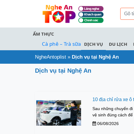
ẨM THỰC
Cà phê – Trà sữa
DỊCH VỤ
DU LỊCH
NgheAntoplist
»
Dịch vụ tại Nghệ An
Dịch vụ tại Nghệ An
10 địa chỉ rửa xe ô
Sau những chuyến đi 
vệ sinh đúng cách để 
06/08/2026