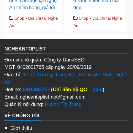
ghế massage tại Nghệ
ở Vinh nhiều mẫu mã
An chính hãng, giá tốt
đẹp
Shop - Địa chỉ tại Nghệ
Shop - Địa chỉ tại Nghệ
An
An
NGHEANTOPLIST
Đơn vị chủ quản: Công ty DanaSEO
MST: 0402001765 cấp ngày 20/09/2019
Địa chỉ:
10 Tú Xương, Trung Đô, Thành phố Vinh, Nghệ
An
Hotline:
0816092777
(
Chỉ liên hệ QC
–
Zalo
)
Email: ngheantoplist.net@gmail.com
Quản lý nội dung:
Huỳnh Thị Trang
VỀ CHÚNG TÔI
Giới thiệu