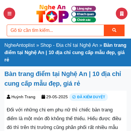
NgheAntoplist
»
Shop - Địa chỉ tại Nghệ An
»
Bàn trang
điểm tại Nghệ An | 10 địa chỉ cung cấp mẫu đẹp, giá
rẻ
Bàn trang điểm tại Nghệ An | 10 địa chỉ
cung cấp mẫu đẹp, giá rẻ
Huỳnh Trang
29-05-2025
ĐÃ KIỂM DUYỆT
Đối với những chị em phụ nữ thì chiếc bàn trang
điểm là một món đồ không thể thiếu. Hiểu được điều
đó thì trên thị trường cũng phân phối rất nhiều mẫu