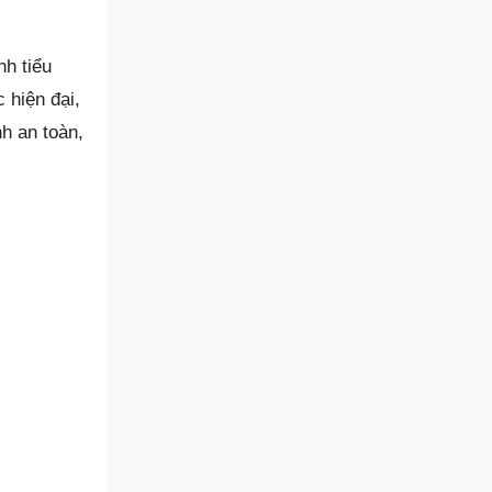
nh tiểu
 hiện đại,
h an toàn,