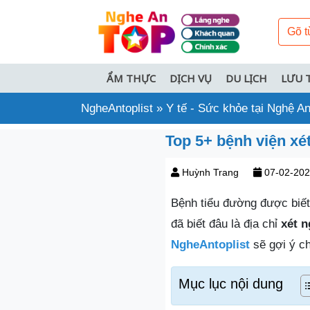
ẨM THỰC
DỊCH VỤ
DU LỊCH
LƯU 
NgheAntoplist
»
Y tế - Sức khỏe tại Nghệ A
Top 5+ bệnh viện xé
Huỳnh Trang
07-02-20
Bệnh tiểu đường được biết
đã biết đâu là địa chỉ
xét 
NgheAntoplist
sẽ gợi ý ch
Mục lục nội dung