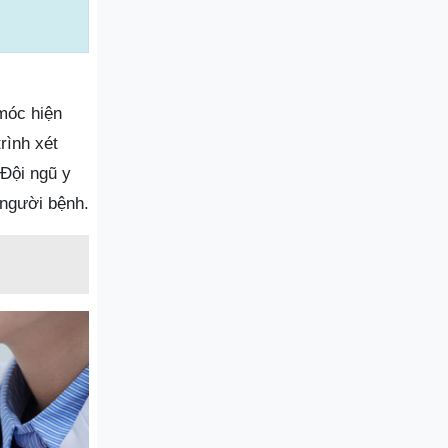
móc hiện
rình xét
 Đội ngũ y
 người bệnh.