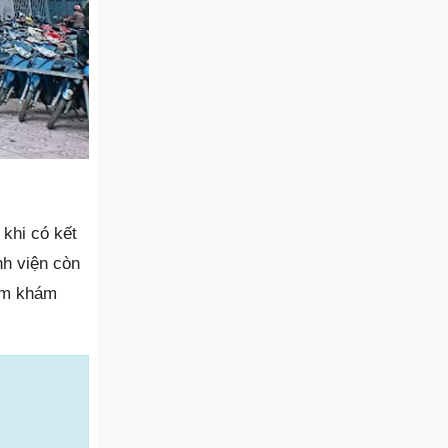
 khi có kết
nh viện còn
hăm khám