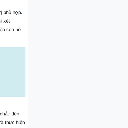
rị phù hợp.
í xét
iện còn hỗ
 nhắc đến
và thực hiện