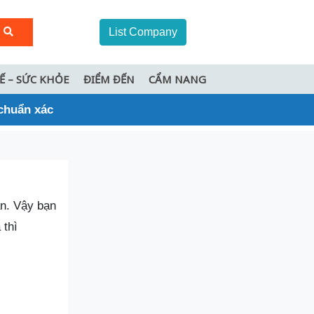
List Company
TẾ – SỨC KHỎE
ĐIỂM ĐẾN
CẨM NANG
 chuẩn xác
ăn. Vậy bạn
thì