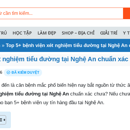
TRÚ
HỌC TẬP
LÀM ĐẸP
SHOP – ĐỊA CHỈ
GIẢI TRÍ
Y 
n
»
Top 5+ bệnh viện xét nghiệm tiểu đường tại Nghệ An
t nghiệm tiểu đường tại Nghệ An chuẩn xác
26
ĐÃ KIỂM DUYỆT
 đến là căn bệnh mắc phổ biến hiện nay bắt nguồn từ thức 
nghiệm tiểu đường tại Nghệ An
chuẩn xác chưa? Nếu chưa 
o bạn 5+ bệnh viện uy tín hàng đầu tại Nghệ An.