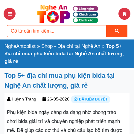
NgheAntoplist
»
Shop - Địa chỉ tại Nghệ An
»
Top 5+
địa chỉ mua phụ kiện bida tại Nghệ An chất lượng,
giá rẻ
Top 5+ địa chỉ mua phụ kiện bida tại
Nghệ An chất lượng, giá rẻ
Huỳnh Trang
26-05-2026
ĐÃ KIỂM DUYỆT
Phụ kiện bida ngày càng đa dạng nhờ phong trào
chơi bida giải trí và chuyên nghiệp phát triển mạnh
mẽ. Để giúp các cơ thủ và chủ câu lạc bộ tìm được