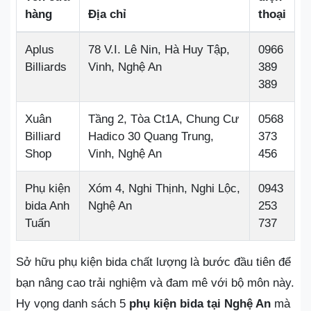
hàng
Địa chỉ
thoại
Aplus
78 V.I. Lê Nin, Hà Huy Tập,
0966
Billiards
Vinh, Nghệ An
389
389
Xuân
Tầng 2, Tòa Ct1A, Chung Cư
0568
Billiard
Hadico 30 Quang Trung,
373
Shop
Vinh, Nghệ An
456
Phụ kiện
Xóm 4, Nghi Thịnh, Nghi Lộc,
0943
bida Anh
Nghệ An
253
Tuấn
737
Sở hữu phụ kiện bida chất lượng là bước đầu tiên để
bạn nâng cao trải nghiệm và đam mê với bộ môn này.
Hy vọng danh sách 5
phụ kiện bida tại Nghệ An
mà