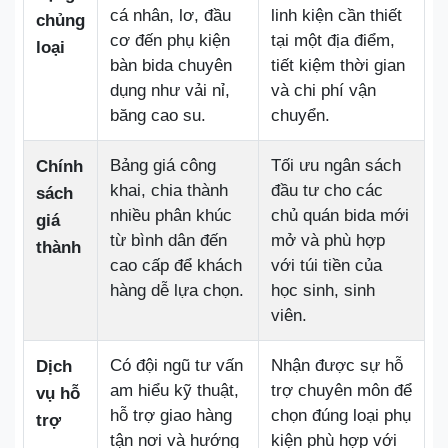
cá nhân, lơ, đầu
linh kiện cần thiết
chủng
cơ đến phụ kiện
tại một địa điểm,
loại
bàn bida chuyên
tiết kiệm thời gian
dụng như vải nỉ,
và chi phí vận
băng cao su.
chuyển.
Bảng giá công
Tối ưu ngân sách
Chính
khai, chia thành
đầu tư cho các
sách
nhiều phân khúc
chủ quán bida mới
giá
từ bình dân đến
mở và phù hợp
thành
cao cấp để khách
với túi tiền của
hàng dễ lựa chọn.
học sinh, sinh
viên.
Có đội ngũ tư vấn
Nhận được sự hỗ
Dịch
am hiểu kỹ thuật,
trợ chuyên môn để
vụ hỗ
hỗ trợ giao hàng
chọn đúng loại phụ
trợ
tận nơi và hướng
kiện phù hợp với