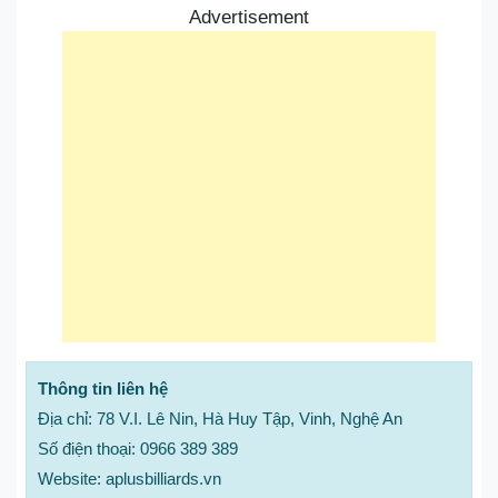
Advertisement
Thông tin liên hệ
Địa chỉ: 78 V.I. Lê Nin, Hà Huy Tập, Vinh, Nghệ An
Số điện thoại: 0966 389 389
Website: aplusbilliards.vn