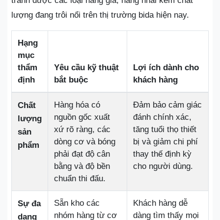
tránh được các loại hàng giả, hàng nhái kém chất
lượng đang trôi nổi trên thị trường bida hiện nay.
Hạng
mục
thẩm
Yêu cầu kỹ thuật
Lợi ích dành cho
định
bắt buộc
khách hàng
Hàng hóa có
Đảm bảo cảm giác
Chất
nguồn gốc xuất
đánh chính xác,
lượng
xứ rõ ràng, các
tăng tuổi thọ thiết
sản
dòng cơ và bóng
bị và giảm chi phí
phẩm
phải đạt độ cân
thay thế định kỳ
bằng và độ bền
cho người dùng.
chuẩn thi đấu.
Sẵn kho các
Khách hàng dễ
Sự đa
nhóm hàng từ cơ
dàng tìm thấy mọi
dạng