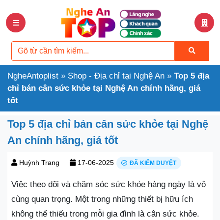
NgheAntoplist
»
Shop - Địa chỉ tại Nghệ An
»
Top 5 địa
chỉ bán cân sức khỏe tại Nghệ An chính hãng, giá
tốt
Top 5 địa chỉ bán cân sức khỏe tại Nghệ
An chính hãng, giá tốt
Huỳnh Trang
17-06-2025
ĐÃ KIỂM DUYỆT
Việc theo dõi và chăm sóc sức khỏe hàng ngày là vô
cùng quan trọng. Một trong những thiết bị hữu ích
không thể thiếu trong mỗi gia đình là cân sức khỏe.