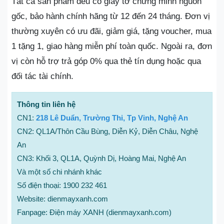
Tất cả sản phẩm đều có giấy tờ chứng minh nguồn
gốc, bảo hành chính hãng từ 12 đến 24 tháng. Đơn vị
thường xuyên có ưu đãi, giảm giá, tặng voucher, mua
1 tặng 1, giao hàng miễn phí toàn quốc. Ngoài ra, đơn
vị còn hỗ trợ trả góp 0% qua thẻ tín dụng hoặc qua
đối tác tài chính.
Thông tin liên hệ
CN1:
218 Lê Duẩn, Trường Thi, Tp Vinh, Nghệ An
CN2: QL1A/Thôn Cầu Bùng, Diễn Kỷ, Diễn Châu, Nghệ
An
CN3: Khối 3, QL1A, Quỳnh Dị, Hoàng Mai, Nghệ An
Và một số chi nhánh khác
Số điện thoại: 1900 232 461
Website: dienmayxanh.com
Fanpage: Điện máy XANH (dienmayxanh.com)