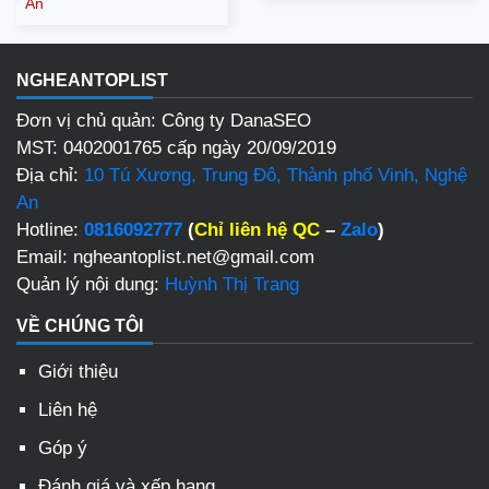
An
NGHEANTOPLIST
Đơn vị chủ quản: Công ty DanaSEO
MST: 0402001765 cấp ngày 20/09/2019
Địa chỉ:
10 Tú Xương, Trung Đô, Thành phố Vinh, Nghệ
An
Hotline:
0816092777
(
Chỉ liên hệ QC
–
Zalo
)
Email: ngheantoplist.net@gmail.com
Quản lý nội dung:
Huỳnh Thị Trang
VỀ CHÚNG TÔI
Giới thiệu
Liên hệ
Góp ý
Đánh giá và xếp hạng