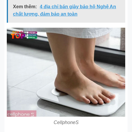
Xem thêm:
4 địa chỉ bán giày bảo hộ Nghệ An
chất lượng, đảm bảo an toàn
CellphoneS