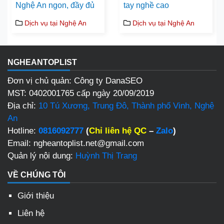
Nghệ An ngon, đầy đủ
tay nghề cao
Dịch vụ tại Nghệ An
Dịch vụ tại Nghệ An
NGHEANTOPLIST
Đơn vị chủ quản: Công ty DanaSEO
MST: 0402001765 cấp ngày 20/09/2019
Địa chỉ:
10 Tú Xương, Trung Đô, Thành phố Vinh, Nghệ
An
Hotline:
0816092777
(
Chỉ liên hệ QC
–
Zalo
)
Email: ngheantoplist.net@gmail.com
Quản lý nội dung:
Huỳnh Thị Trang
VỀ CHÚNG TÔI
Giới thiệu
Liên hệ