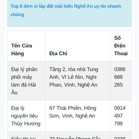
Top 6 đơn vị lắp đặt mái hiên Nghệ An uy tín nhanh
chóng
Số
Tên Cửa
Điện
Hàng
Địa Chỉ
Thoại
Đại lý phân
Tầng 2, tòa nhà Tung
0386
phối máy
Anh, VI Lê Nin, Nghi
689
làm đá Hải
Phan, Vinh, Nghệ An
265
Âu
Đại lý
67 Thái Phiên, Hồng
0914
nguyên liệu
Sơn, Vinh, Nghệ An
497
Thủy Hương
799