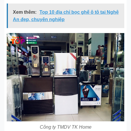
Xem thêm:
Top 10 địa chỉ bọc ghế ô tô tại Nghệ
An đẹp, chuyên nghiệp
Công ty TMDV TK Home