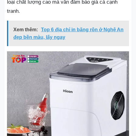
loại chất lượng cao mà vẫn đảm bảo giá cả cạnh
tranh.
Xem thêm:
Top 6 địa chỉ in băng rôn ở Nghệ An
đẹp bền màu, lấy ngay