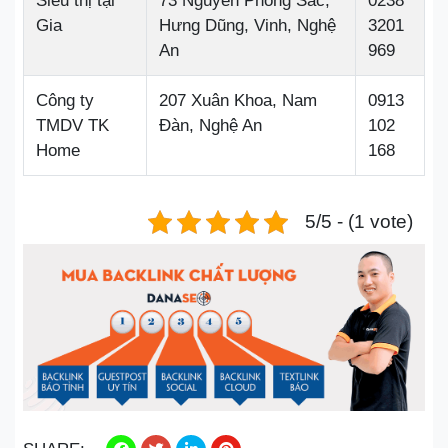
Siêu thị tại
73 Nguyễn Phong Sắc,
0238
Gia
Hưng Dũng, Vinh, Nghệ
3201
An
969
Công ty
207 Xuân Khoa, Nam
0913
TMDV TK
Đàn, Nghệ An
102
Home
168
5/5 - (1 vote)