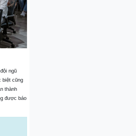
 đội ngũ
 biệt cũng
n thành
ũng được báo