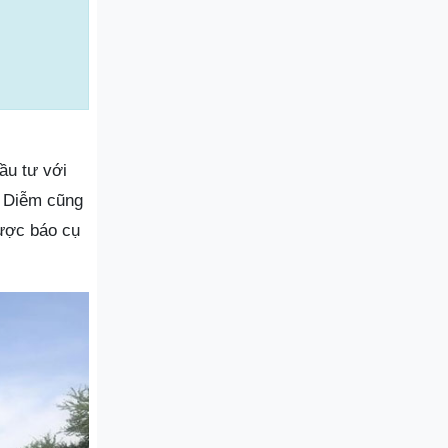
ầu tư với
ủ Diễm cũng
được báo cụ