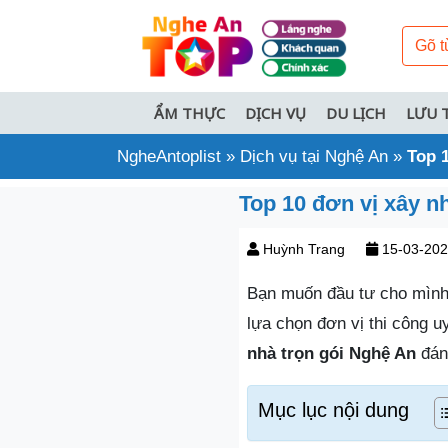
ẨM THỰC
DỊCH VỤ
DU LỊCH
LƯU 
NgheAntoplist
»
Dịch vụ tại Nghệ An
»
Top 1
Top 10 đơn vị xây n
Huỳnh Trang
15-03-20
Bạn muốn đầu tư cho mình
lựa chọn đơn vị thi công u
nhà trọn gói Nghệ An
đán
Mục lục nội dung