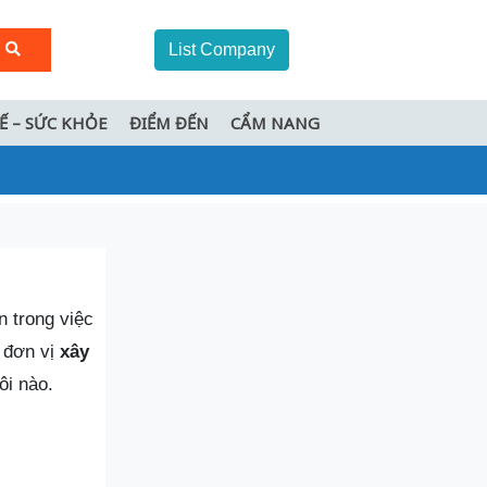
List Company
TẾ – SỨC KHỎE
ĐIỂM ĐẾN
CẨM NANG
 trong việc
0 đơn vị
xây
ôi nào.