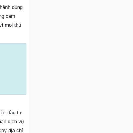
thành đúng
ũng cam
vì mọi thủ
iệc đầu tư
ạn dịch vụ
gay địa chỉ