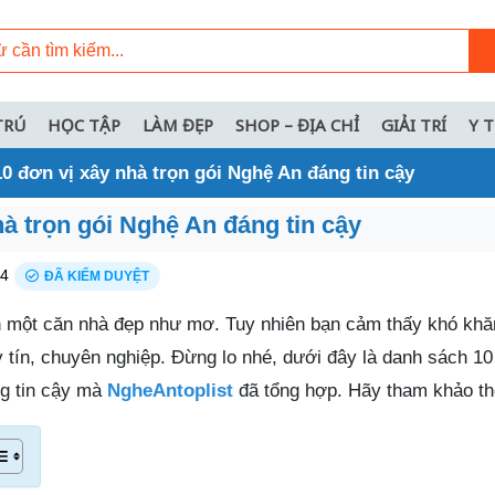
TRÚ
HỌC TẬP
LÀM ĐẸP
SHOP – ĐỊA CHỈ
GIẢI TRÍ
Y 
0 đơn vị xây nhà trọn gói Nghệ An đáng tin cậy
hà trọn gói Nghệ An đáng tin cậy
24
ĐÃ KIỂM DUYỆT
 một căn nhà đẹp như mơ. Tuy nhiên bạn cảm thấy khó khăn
y tín, chuyên nghiệp. Đừng lo nhé, dưới đây là danh sách 1
g tin cậy mà
NgheAntoplist
đã tổng hợp. Hãy tham khảo th