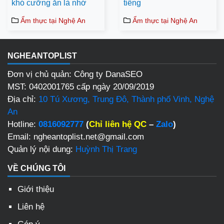
khó cưỡng ăn là nhớ
tiếng
Ẩm thực tại Nghệ An
Ẩm thực tại Nghệ An
NGHEANTOPLIST
Đơn vị chủ quản: Công ty DanaSEO
MST: 0402001765 cấp ngày 20/09/2019
Địa chỉ:
10 Tú Xương, Trung Đô, Thành phố Vinh, Nghệ
An
Hotline:
0816092777
(
Chỉ liên hệ QC
–
Zalo
)
Email: ngheantoplist.net@gmail.com
Quản lý nội dung:
Huỳnh Thị Trang
VỀ CHÚNG TÔI
Giới thiệu
Liên hệ