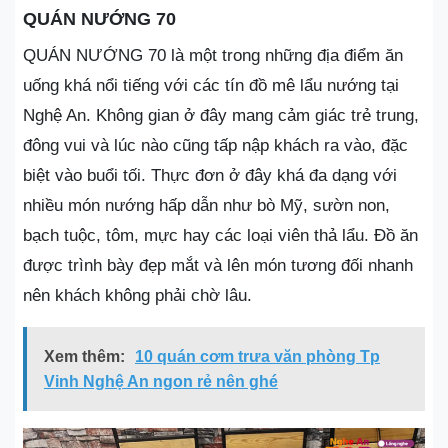
QUÁN NƯỚNG 70
QUÁN NƯỚNG 70 là một trong những địa điểm ăn
uống khá nổi tiếng với các tín đồ mê lẩu nướng tại
Nghệ An. Không gian ở đây mang cảm giác trẻ trung,
đông vui và lúc nào cũng tấp nập khách ra vào, đặc
biệt vào buổi tối. Thực đơn ở đây khá đa dạng với
nhiều món nướng hấp dẫn như bò Mỹ, sườn non,
bạch tuộc, tôm, mực hay các loại viên thả lẩu. Đồ ăn
được trình bày đẹp mắt và lên món tương đối nhanh
nên khách không phải chờ lâu.
Xem thêm:
10 quán cơm trưa văn phòng Tp
Vinh Nghệ An ngon rẻ nên ghé