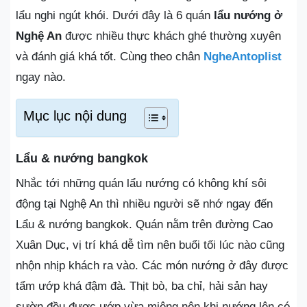
lẩu nghi ngút khói. Dưới đây là 6 quán
lẩu nướng ở
Nghệ An
được nhiều thực khách ghé thường xuyên
và đánh giá khá tốt. Cùng theo chân
NgheAntoplist
ngay nào.
Mục lục nội dung
Lẩu & nướng bangkok
Nhắc tới những quán lẩu nướng có không khí sôi
động tại Nghệ An thì nhiều người sẽ nhớ ngay đến
Lẩu & nướng bangkok. Quán nằm trên đường Cao
Xuân Dục, vị trí khá dễ tìm nên buổi tối lúc nào cũng
nhộn nhịp khách ra vào. Các món nướng ở đây được
tẩm ướp khá đậm đà. Thịt bò, ba chỉ, hải sản hay
sườn đều được ướp vừa miệng nên khi nướng lên có