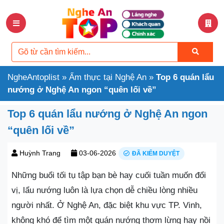
NgheAntoplist
»
Ẩm thực tại Nghệ An
»
Top 6 quán lẩu
nướng ở Nghệ An ngon “quên lối về”
Top 6 quán lẩu nướng ở Nghệ An ngon
“quên lối về”
Huỳnh Trang
03-06-2026
ĐÃ KIỂM DUYỆT
Những buổi tối tụ tập bạn bè hay cuối tuần muốn đổi
vị, lẩu nướng luôn là lựa chọn dễ chiều lòng nhiều
người nhất. Ở Nghệ An, đặc biệt khu vực TP. Vinh,
không khó để tìm một quán nướng thơm lừng hay nồi