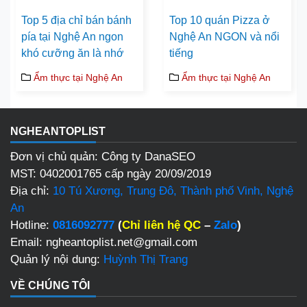
Top 5 địa chỉ bán bánh
Top 10 quán Pizza ở
pía tại Nghệ An ngon
Nghệ An NGON và nổi
khó cưỡng ăn là nhớ
tiếng
Ẩm thực tại Nghệ An
Ẩm thực tại Nghệ An
NGHEANTOPLIST
Đơn vị chủ quản: Công ty DanaSEO
MST: 0402001765 cấp ngày 20/09/2019
Địa chỉ:
10 Tú Xương, Trung Đô, Thành phố Vinh, Nghệ
An
Hotline:
0816092777
(
Chỉ liên hệ QC
–
Zalo
)
Email: ngheantoplist.net@gmail.com
Quản lý nội dung:
Huỳnh Thị Trang
VỀ CHÚNG TÔI