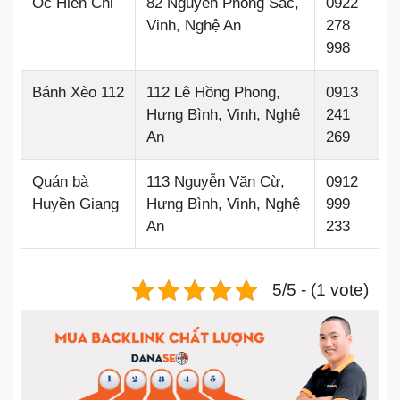
Ốc Hiền Chi
82 Nguyễn Phong Sắc,
0922
Vinh, Nghệ An
278
998
Bánh Xèo 112
112 Lê Hồng Phong,
0913
Hưng Bình, Vinh, Nghệ
241
An
269
Quán bà
113 Nguyễn Văn Cừ,
0912
Huyền Giang
Hưng Bình, Vinh, Nghệ
999
An
233
5/5 - (1 vote)