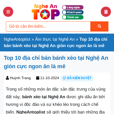
NgheAntoplist
»
Ẩm thực tại Nghệ An
»
Top 10 địa chỉ
bán bánh xèo tại Nghệ An giòn cực ngon ăn là mê
Top 10 địa chỉ bán bánh xèo tại Nghệ An
giòn cực ngon ăn là mê
Huỳnh Trang
11-10-2024
ĐÃ KIỂM DUYỆT
Trong số những món ăn đặc sản đặc trưng của vùng
đất này,
bánh xèo tại Nghệ An
được ghi dấu ấn bởi
hương vị độc đáo và sự khéo léo trong cách chế
biến.
NgheAntoplist
sẽ giới thiệu tới bạn những địa