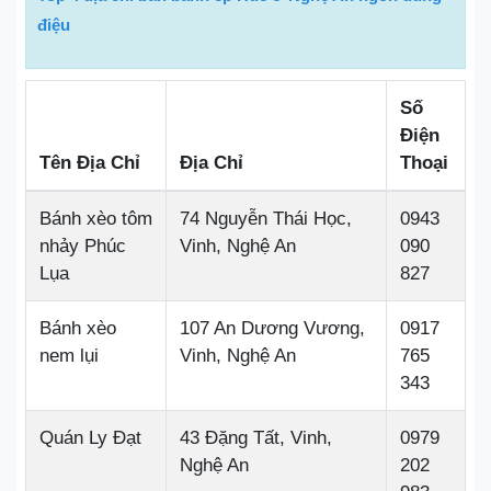
điệu
Số
Điện
Tên Địa Chỉ
Địa Chỉ
Thoại
Bánh xèo tôm
74 Nguyễn Thái Học,
0943
nhảy Phúc
Vinh, Nghệ An
090
Lụa
827
Bánh xèo
107 An Dương Vương,
0917
nem lụi
Vinh, Nghệ An
765
343
Quán Ly Đạt
43 Đặng Tất, Vinh,
0979
Nghệ An
202